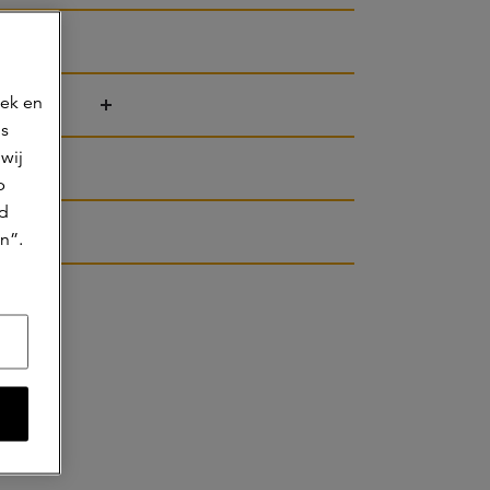
oek en
iken?
ns
wij
p
jd
n”.
erkers