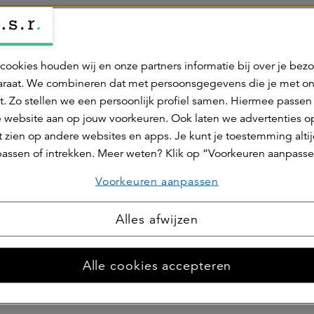
g en geautomatiseerde besluitvorming
cookies houden wij en onze partners informatie bij over je bez
egevens als we Artificiële Intelligentie (AI) gebru
raat. We combineren dat met persoonsgegevens die je met o
t. Zo stellen we een persoonlijk profiel samen. Hiermee passen 
aring
 website aan op jouw voorkeuren. Ook laten we advertenties o
 zien op andere websites en apps. Je kunt je toestemming alti
assen of intrekken. Meer weten? Klik op “Voorkeuren aanpasse
Voorkeuren aanpassen
angepast op 1 juli 2026.
Alles afwijzen
V.
Alle cookies accepteren
) bij ASR Nederland N.V. is de
Privacyverklaring medew