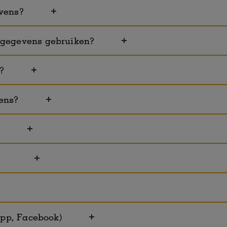
vens?
sgegevens gebruiken?
?
ens?
?
ty
app, Facebook)