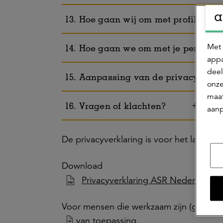
13. Hoe gaan wij om met profilerin
Met 
14. Hoe gaan we om met je persoonsg
appa
deel
15. Aanpassing van de privacyverkl
onze
maat
16. Vragen of klachten?
aanp
De privacyverklaring is voor het laatst a
Download
Privacyverklaring ASR Nederland N.
Voor mensen die werkzaam zijn (geweest
van toepassing.