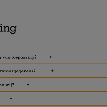
ing
g van toepassing?
 persoonsgegevens?
en wij?