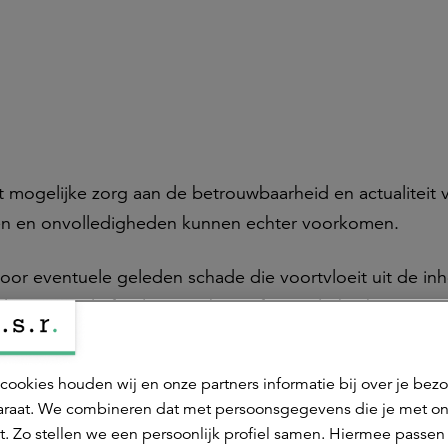
 mogelijke zorg aan de betrouwbaarheid en actualiteit 
en en onvolledigheden kunnen echter voorkomen.
oor eventuele geleden schade die voortvloeit uit de in
nderen niet de foutloze werking of ononderbroken
door haar langs elektronische weg aangeboden diensten
nder onze voorafgaande schriftelijke toestemming word
cookies houden wij en onze partners informatie bij over je bez
kt of verspreid worden.
raat. We combineren dat met persoonsgegevens die je met o
t. Zo stellen we een persoonlijk profiel samen. Hiermee passen 