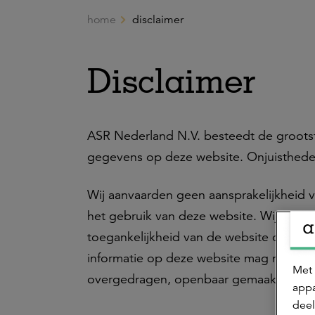
home
disclaimer
Ga naar de hoofdinhoud
Disclaimer
ASR Nederland N.V. besteedt de grootst
gegevens op deze website. Onjuisthed
Wij aanvaarden geen aansprakelijkheid v
het gebruik van deze website. Wij gara
toegankelijkheid van de website of de 
informatie op deze website mag niet zo
Met 
overgedragen, openbaar gemaakt, bewer
appa
deel