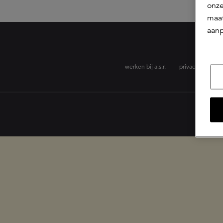
onze
maat
aanp
werken bij a.s.r.
privacyverklarin