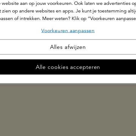
 website aan op jouw voorkeuren. Ook laten we advertenties o
 zien op andere websites en apps. Je kunt je toestemming alti
assen of intrekken. Meer weten? Klik op “Voorkeuren aanpasse
Voorkeuren aanpassen
g
cookieverklaring
disclaimer
fraudebeleid
phishing
meldpunt
Alles afwijzen
Alle cookies accepteren