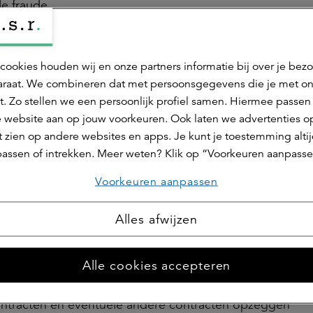
e fraude.
 uit, maar een aantal ook niet. Voor sommige onderzoek
us in. Met deze onderzoeksbureaus zijn afspraken gemaak
cookies houden wij en onze partners informatie bij over je bez
raat. We combineren dat met persoonsgegevens die je met o
wet- en regelgeving voor het uitvoeren van de onderz
t. Zo stellen we een persoonlijk profiel samen. Hiermee passen 
 website aan op jouw voorkeuren. Ook laten we advertenties o
 zien op andere websites en apps. Je kunt je toestemming alti
 vermoeden van fraude?
assen of intrekken. Meer weten? Klik op “Voorkeuren aanpasse
meld om te kunnen stellen dat er mogelijk sprake is va
Voorkeuren aanpassen
en personen hiervan op de hoogte gebracht. Dit kunnen
ksbureau vragen om dit doen. De betrokken persoon k
Alles afwijzen
e verschaffen. Hierna bepalen we of we maatregelen tre
Alle cookies accepteren
de al uitbetaalde schadebedragen terugvorderen
ontracten en eventuele andere contracten opzeggen