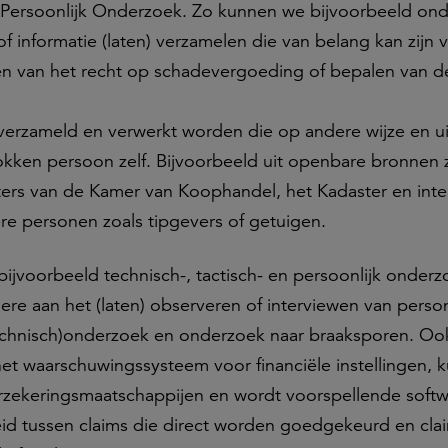
ersoonlijk Onderzoek. Zo kunnen we bijvoorbeeld on
 informatie (laten) verzamelen die van belang kan zijn 
len van het recht op schadevergoeding of bepalen van d
erzameld en verwerkt worden die op andere wijze en ui
kken persoon zelf. Bijvoorbeeld uit openbare bronnen 
ters van de Kamer van Koophandel, het Kadaster en inte
re personen zoals tipgevers of getuigen.
jvoorbeeld technisch-, tactisch- en persoonlijk onderzo
dere aan het (laten) observeren of interviewen van perso
technisch)onderzoek en onderzoek naar braaksporen. O
 het waarschuwingssysteem voor financiële instellingen, 
erzekeringsmaatschappijen en wordt voorspellende soft
id tussen claims die direct worden goedgekeurd en cla