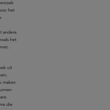
derzoek
voor het
e
t andere
zoals het
rnet.
ek uit
nen,
ok maken
kunnen
ware
ims die