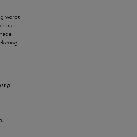
ag wordt
dbedrag
chade
ekering
nstig
n.