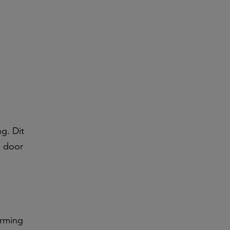
g. Dit
d door
erming