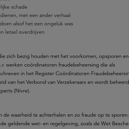
lijke schade
dienen, met een ander verhaal
 doen alsof het een ongeluk was
 letsel overdrijven
 in die zich bezig houden met het voorkomen, opsporen en
.s.r. werken coördinatoren fraudebeheersing die als
geschreven in het Register Coördinatoren Fraudebeheersin
kheid van het Verbond van Verzekeraars en wordt beheer
perts (Nivre).
 de waarheid te achterhalen en zo fraude op te sporen.
an de geldende wet- en regelgeving, zoals de Wet Besch