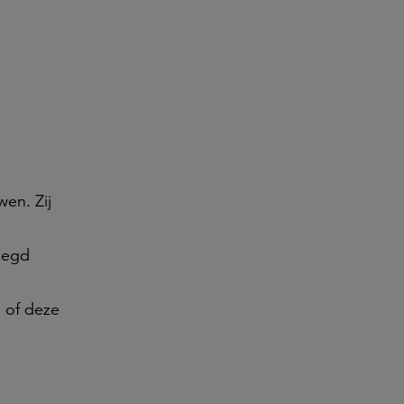
wen. Zij
eegd
 of deze