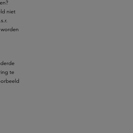
len?
ld niet
s.r.
n worden
n derde
ing te
voorbeeld