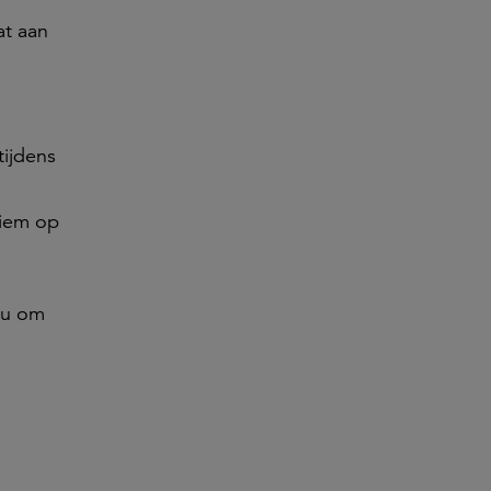
at aan
tijdens
niem op
j u om