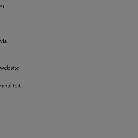
ng
via
 website
inaliteit