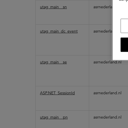
utag_main__sn
asrnederland.nl
utag_main_dc_event
asrnederland.nl
utag_main__se
asrnederland.nl
ASP.NET_SessionId
asrnederland.nl
utag_main__pn
asrnederland.nl