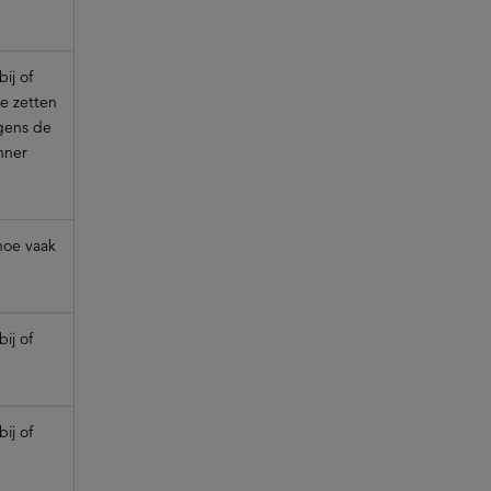
ij of
e zetten
gens de
nner
 hoe vaak
ij of
ij of