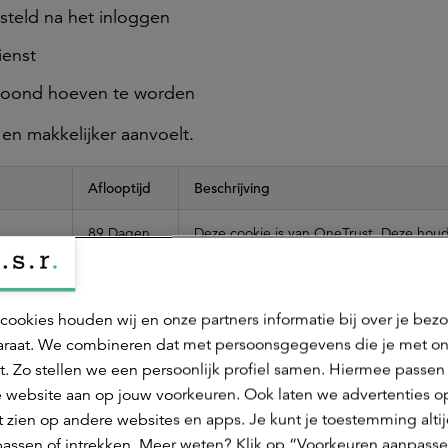
steld na het inloggen
ienst
etoond hoeven te worden
en makkelijker aanvoelt.
Aflooptijd
Beschrijving
89 Dagen
Deze cookie is van OneTrust. Deze hou
cookievoorkeuren bij. Hiermee zetten w
programma's aan op de website volgen
voorkeuren die iemand via de cookieba
cookies houden wij en onze partners informatie bij over je bez
doorgeeft.
raat. We combineren dat met persoonsgegevens die je met o
t. Zo stellen we een persoonlijk profiel samen. Hiermee passen 
Enkele
Deze cookie is van Tealium. Deze houdt 
 website aan op jouw voorkeuren. Ook laten we advertenties o
seconden
de eerste interactie is tijdens het bezoe
 zien op andere websites en apps. Je kunt je toestemming alti
assen of intrekken. Meer weten? Klik op “Voorkeuren aanpasse