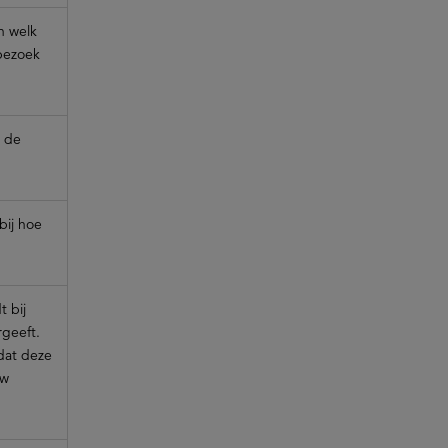
in welk
bezoek
t de
bij hoe
 bij
geeft.
dat deze
uw