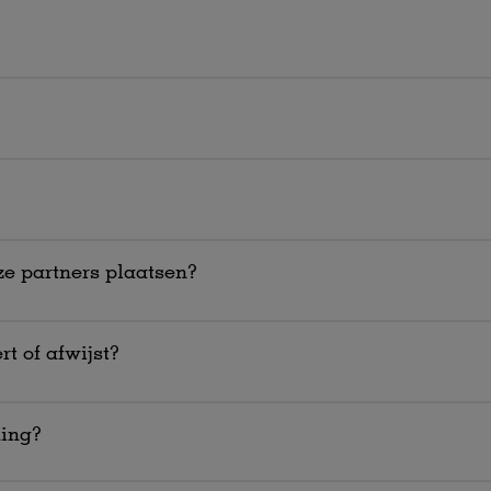
ze partners plaatsen?
rt of afwijst?
ming?