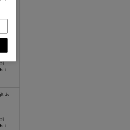
bij hoe
bij
 het
bij
 het
jft de
bij
 het