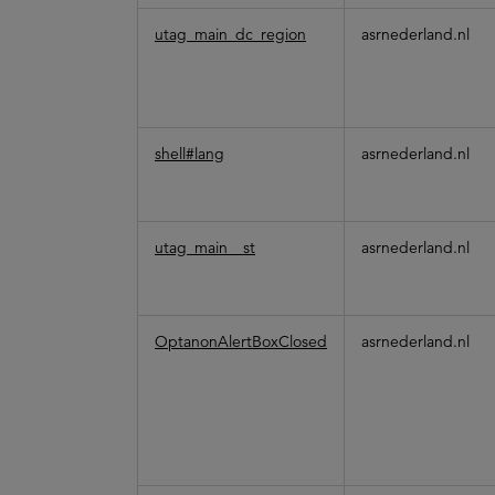
utag_main_dc_region
asrnederland.nl
shell#lang
asrnederland.nl
utag_main__st
asrnederland.nl
OptanonAlertBoxClosed
asrnederland.nl