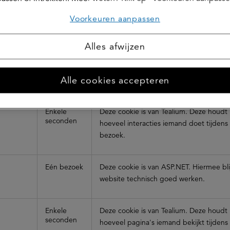
364 Dagen
Deze cookie is van Tealium. Deze houdt 
Voorkeuren aanpassen
vaak iemand de website bezoekt.
Alles afwijzen
Enkele
Deze cookie is van Tealium. Deze houdt 
seconden
hoeveel interacties iemand doet tijdens
Alle cookies accepteren
bezoek.
Enkele
Deze cookie is van Tealium. Deze houdt 
seconden
hoeveel interacties iemand doet tijdens
bezoek.
Eén bezoek
Deze cookie is van ASP.NET. Hiermee bli
website technisch goed werken.
Enkele
Deze cookie is van Tealium. Deze houdt 
seconden
hoeveel pagina's iemand bekijkt tijdens