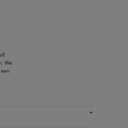
elf
en. We
e een