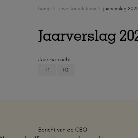
home
investor relations
jaarverslag 202
Ga naar de hoofdinhoud
Jaarverslag 20
Jaaroverzicht
H1
H2
Bericht van de CEO