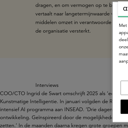
dragen, en om vermogen op te bouwen voo
vertaalt naar langetermijnwaarde voor haa
middelen omzet in verantwoorde resulta
Met 
de organisatie versterkt.
appa
deel
onze
maat
aanp
Interviews
COO/CTO Ingrid de Swart omschrijft 2025 als ‘een sleu
Kunstmatige Intelligentie. In januari volgden de Raad 
intensief AI programma aan INSEAD. ‘Drie dagen lang
ontwikkeling. Geïnspireerd door de mogelijkheden concl
zetten.’ In de maanden daarna kregen grote groepen 