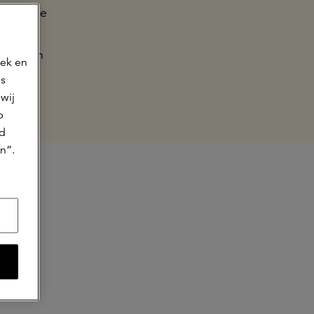
ze missie
e a.s.r.
eden van
oek en
ns
wij
p
jd
n”.