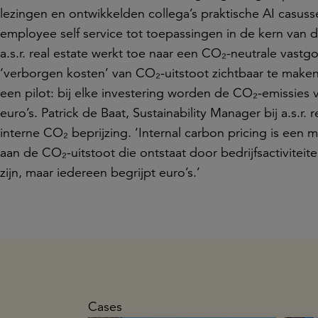
lezingen en ontwikkelden collega’s praktische AI casuss
employee self service tot toepassingen in de kern van d
a.s.r. real estate werkt toe naar een CO₂-neutrale vastgo
‘verborgen kosten’ van CO₂-uitstoot zichtbaar te maken, s
een pilot: bij elke investering worden de CO₂-emissies
euro’s. Patrick de Baat, Sustainability Manager bij a.s.r.
interne CO₂ beprijzing. ‘Internal carbon pricing is een
aan de CO₂-uitstoot die ontstaat door bedrijfsactiviteit
zijn, maar iedereen begrijpt euro’s.’
Cases