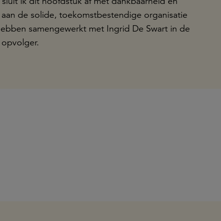
 sluit ik dit hoofdstuk af met dankbaarheid en
aan de solide, toekomstbestendige organisatie
 hebben samengewerkt met Ingrid De Swart in de
n opvolger.