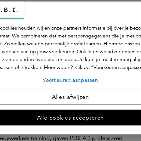
r later. Dit waardcreatiemodel laat zien hoe a.s.r. de
r stakeholders. Het biedt een duidelijk overzicht van ho
ten, waarmee het de doelstelling en verantwoordelijkh
cookies houden wij en onze partners informatie bij over je bez
raat. We combineren dat met persoonsgegevens die je met o
t. Zo stellen we een persoonlijk profiel samen. Hiermee passen 
 website aan op jouw voorkeuren. Ook laten we advertenties o
 zien op andere websites en apps. Je kunt je toestemming alti
assen of intrekken. Meer weten? Klik op “Voorkeuren aanpasse
Voorkeuren aanpassen
Alles afwijzen
teljaar’ wanneer haar wordt gevraagd naar
van Bestuur en de Raad van Commissarissen een
Alle cookies accepteren
 dompelden we ons onder in deze technologische
udeerden we dat dit iets is om verder op in te
medewerkers training, gaven INSEAD professoren