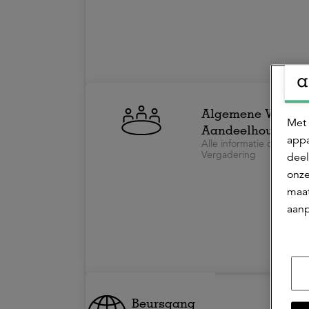
Algemene Vergade
Met 
Aandeelhouders
appa
Alle informatie over de
Vergadering
deel
onze
maat
aanp
Beursgang