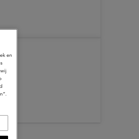
oek en
ns
wij
p
jd
n”.